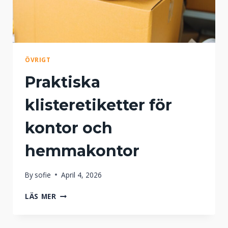
ÖVRIGT
Praktiska
klisteretiketter för
kontor och
hemmakontor
By
sofie
April 4, 2026
P
LÄS MER
R
A
K