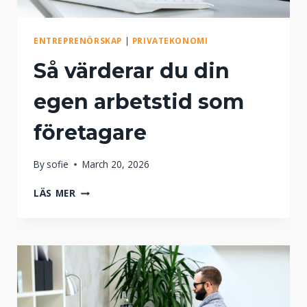
O
J
R
Ä
L
ENTREPRENÖRSKAP
|
PRIVATEKONOMI
V
Så värderar du din
U
T
egen arbetstid som
A
N
A
företagare
T
T
By
sofie
March 20, 2026
B
E
S
LÄS MER
H
Å
Ö
V
V
Ä
A
R
G
D
Ö
E
R
R
A
A