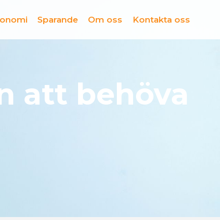
konomi
Sparande
Om oss
Kontakta oss
n att behöva