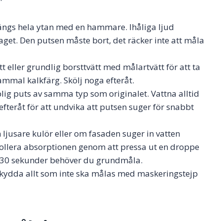
ngs hela ytan med en hammare. Ihåliga ljud
aget. Den putsen måste bort, det räcker inte att måla
 eller grundlig borsttvätt med målartvätt för att ta
gammal kalkfärg. Skölj noga efteråt.
ig puts av samma typ som originalet. Vattna alltid
fteråt för att undvika att putsen suger för snabbt
n ljusare kulör eller om fasaden suger in vatten
ollera absorptionen genom att pressa ut en droppe
r 30 sekunder behöver du grundmåla.
kydda allt som inte ska målas med maskeringstejp