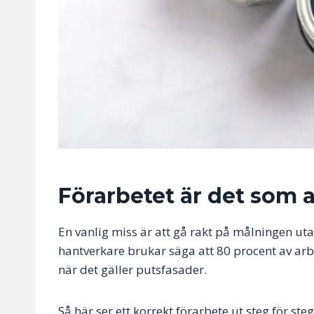
Förarbetet är det som a
En vanlig miss är att gå rakt på målningen utan
hantverkare brukar säga att 80 procent av arb
när det gäller putsfasader.
Så här ser ett korrekt förarbete ut steg för steg