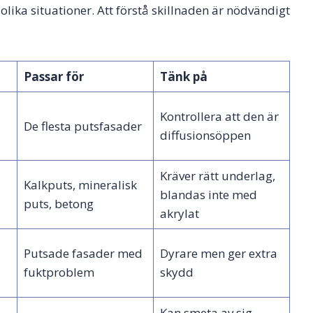
 olika situationer. Att förstå skillnaden är nödvändigt
Passar för
Tänk på
Kontrollera att den är
De flesta putsfasader
diffusionsöppen
Kräver rätt underlag,
Kalkputs, mineralisk
blandas inte med
puts, betong
akrylat
Putsade fasader med
Dyrare men ger extra
fuktproblem
skydd
Kan smeta av sig,