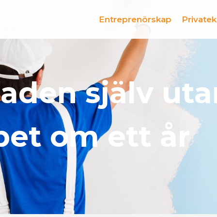
Entreprenörskap
Private
aden själv uta
et om ett år