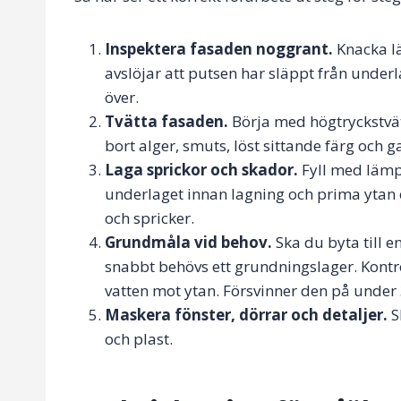
Inspektera fasaden noggrant.
Knacka lä
avslöjar att putsen har släppt från underl
över.
Tvätta fasaden.
Börja med högtryckstvätt
bort alger, smuts, löst sittande färg och 
Laga sprickor och skador.
Fyll med lämpl
underlaget innan lagning och prima ytan e
och spricker.
Grundmåla vid behov.
Ska du byta till e
snabbt behövs ett grundningslager. Kontr
vatten mot ytan. Försvinner den på unde
Maskera fönster, dörrar och detaljer.
S
och plast.