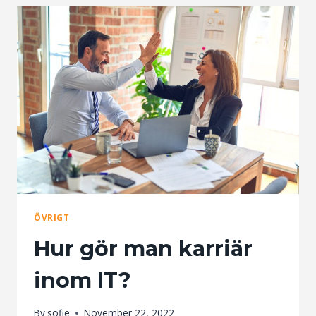
DITT
UTERUM
TILL
KONTOR
ÖVRIGT
Hur gör man karriär
inom IT?
By
sofie
November 22, 2022