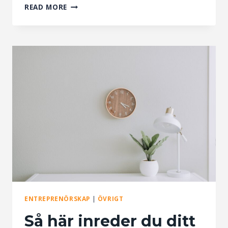
EN
READ MORE
HÄLSOFRÄMJANDE
ARBETSPLATS
GER
ETT
STRESSFRITT
LIV
ENTREPRENÖRSKAP
|
ÖVRIGT
Så här inreder du ditt