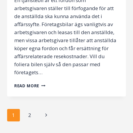
En tjänstebil är ett fordon som
arbetsgivaren ställer till förfogande för att
de anställda ska kunna använda det i
affärssyfte. Företagsbilar ägs vanligtvis av
arbetsgivaren och leasas till den anställde,
men vissa arbetsgivare tillåter att anställda
köper egna fordon och får ersättning för
affärsrelaterade resekostnader. Vill du
foliera bilen själv så den passar med
företagets…
ALLT
READ MORE
DU
BEHÖVER
VETA
INNAN
Page
Next
1
2
DU
SKAFFAR
Page
navigation
EN