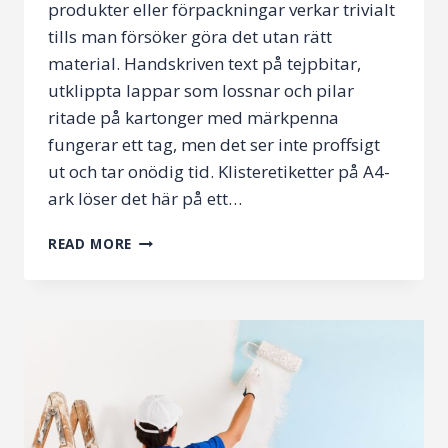
produkter eller förpackningar verkar trivialt
tills man försöker göra det utan rätt
material. Handskriven text på tejpbitar,
utklippta lappar som lossnar och pilar
ritade på kartonger med märkpenna
fungerar ett tag, men det ser inte proffsigt
ut och tar onödig tid. Klisteretiketter på A4-
ark löser det här på ett…
PRAKTISKA
READ MORE
KLISTERETIKETTER
FÖR
KONTOR
OCH
HEMMAKONTOR