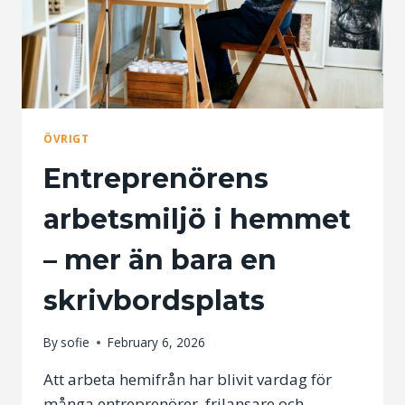
ÅR
ÖVRIGT
Entreprenörens
arbetsmiljö i hemmet
– mer än bara en
skrivbordsplats
By
sofie
February 6, 2026
Att arbeta hemifrån har blivit vardag för
många entreprenörer, frilansare och