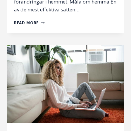
förändringar i hemmet. Måla om hemma En
av de mest effektiva sätten…
GÖR
READ MORE
OM
I
HEMMET
PÅ
ETT
PRISVÄRT
SÄTT