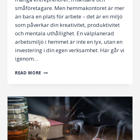
småföretagare. Men hemmakontoret är mer
än bara en plats för arbete – det är en miljö
som påverkar din kreativitet, produktivitet
och mentala uthållighet. En välplanerad
arbetsmiljö i hemmet är inte en lyx, utan en
investering i din egen verksamhet. Här går vi
igenom…
ENTREPRENÖRENS
READ MORE
ARBETSMILJÖ
I
HEMMET
–
MER
ÄN
BARA
EN
SKRIVBORDSPLATS