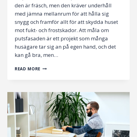
den är fräsch, men den kräver underhåll
med jämna mellanrum för att hålla sig
snygg och framför allt för att skydda huset
mot fukt- och frostskador. Att måla om
putsfasaden är ett projekt som många
husägare tar sig an på egen hand, och det
kan gå bra, men…
MÅLA
READ MORE
PUTSFASADEN
SJÄLV
UTAN
ATT
BEHÖVA
GÖRA
OM
JOBBET
OM
ETT