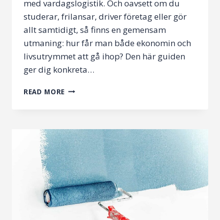
med vardagslogistik. Och oavsett om du
studerar, frilansar, driver företag eller gör
allt samtidigt, så finns en gemensam
utmaning: hur får man både ekonomin och
livsutrymmet att gå ihop? Den här guiden
ger dig konkreta…
PLUGGA,
READ MORE
JOBBA,
SPARA
–
SÅ
BALANSERAR
DU
EKONOMI
OCH
LIVSUTRYMME
I
UPPSALA