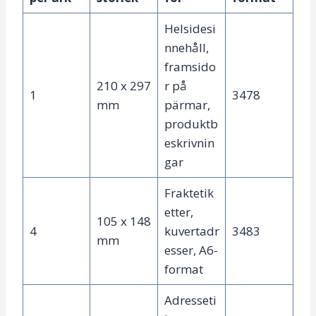
Helsidesi
nnehåll,
framsido
210 x 297
r på
1
3478
mm
pärmar,
produktb
eskrivnin
gar
Fraktetik
etter,
105 x 148
4
kuvertadr
3483
mm
esser, A6-
format
Adresseti