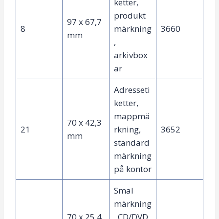
ketter,
produkt
97 x 67,7
8
märkning
3660
mm
,
arkivbox
ar
Adresseti
ketter,
mappmä
70 x 42,3
21
rkning,
3652
mm
standard
märkning
på kontor
Smal
märkning
70 x 25,4
, CD/DVD,