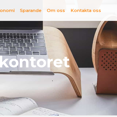
konomi
Sparande
Om oss
Kontakta oss
akontoret