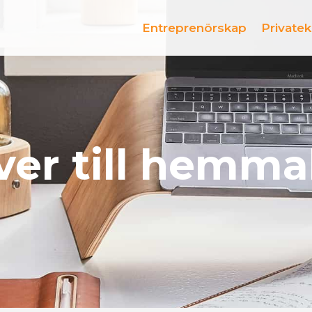
Entreprenörskap
Private
ver till hemm