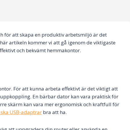
och för att skapa en produktiv arbetsmiljö är det
n här artikeln kommer vi att gå igenom de viktigaste
effektivt och bekvämt hemmakontor.
r. För att kunna arbeta effektivt är det viktigt att
etuppkoppling. En bärbar dator kan vara praktisk för
törre skärm kan vara mer ergonomisk och kraftfull för
iska USB-adaptrar
bra att ha.
rväg att uppgradera din router eller använda en