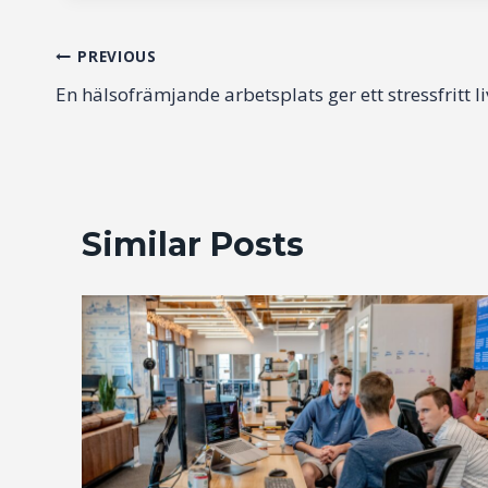
Post
PREVIOUS
En hälsofrämjande arbetsplats ger ett stressfritt li
navigation
Similar Posts