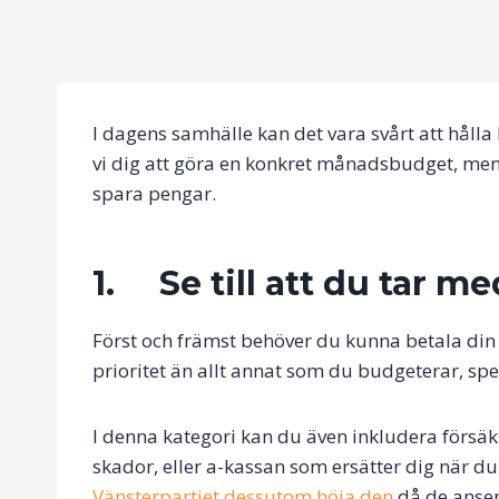
I dagens samhälle kan det vara svårt att hålla 
vi dig att göra en konkret månadsbudget, men 
spara pengar.
1. Se till att du tar me
Först och främst behöver du kunna betala din
prioritet än allt annat som du budgeterar, sp
I denna kategori kan du även inkludera försäk
skador, eller a-kassan som ersätter dig när du 
Vänsterpartiet dessutom höja den
då de anser