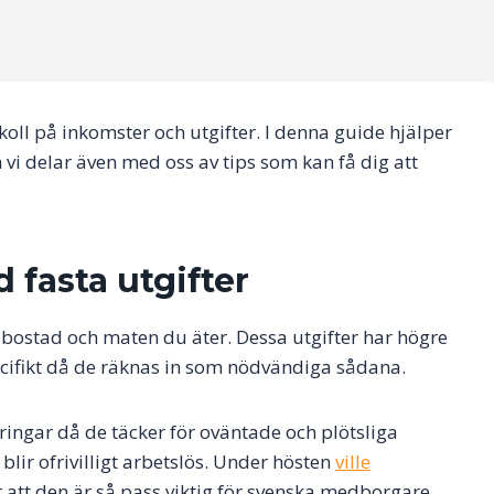
koll på inkomster och utgifter. I denna guide hjälper
vi delar även med oss av tips som kan få dig att
d fasta utgifter
 bostad och maten du äter. Dessa utgifter har högre
ecifikt då de räknas in som nödvändiga sådana.
ringar då de täcker för oväntade och plötsliga
blir ofrivilligt arbetslös. Under hösten
ville
 att den är så pass viktig för svenska medborgare.